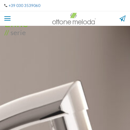
+39 030 3539060
Enne
//
serie