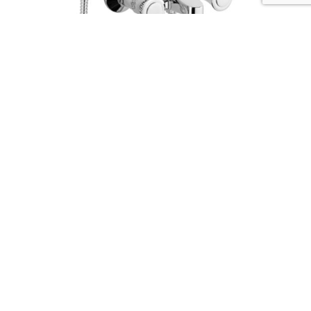
serie ENNE
Codice :
60250
Data Sheet
Picture HD
Richiedi Informazioni
The strenghts